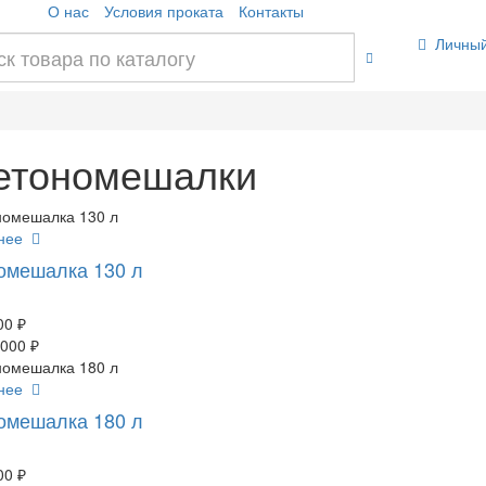
О нас
Условия проката
Контакты
Личный
бетономешалки
бнее
омешалка 130 л
00 ₽
 000 ₽
бнее
омешалка 180 л
00 ₽