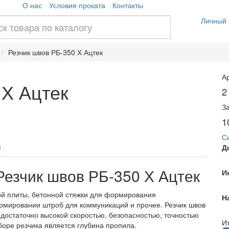
О нас
Условия проката
Контакты
Личный 
Резчик швов РБ-350 Х Ацтек
А
 Х Ацтек
2
З
1
С
я
Д
езчик швов РБ-350 Х Ацтек
И
ой плиты, бетонной стяжки для формирования
Н
рмировании штроб для коммуникаций и прочее. Резчик швов
достаточно высокой скоростью, безопасностью, точностью
Ит
оре резчика является глубина пропила.