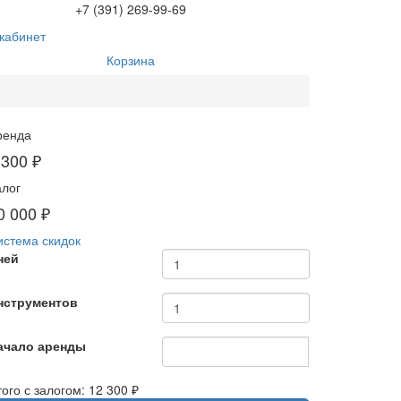
+7 (391) 269-99-69
кабинет
Корзина
ренда
 300 ₽
алог
0 000 ₽
истема скидок
ней
нструментов
ачало аренды
ого с залогом:
12 300 ₽