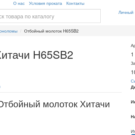
О нас
Условия проката
Контакты
Личный 
тоноломы
Отбойный молоток H65SB2
А
Хитачи H65SB2
1
З
1
С
я
Д
Отбойный молоток Хитачи
И
Н
Ит