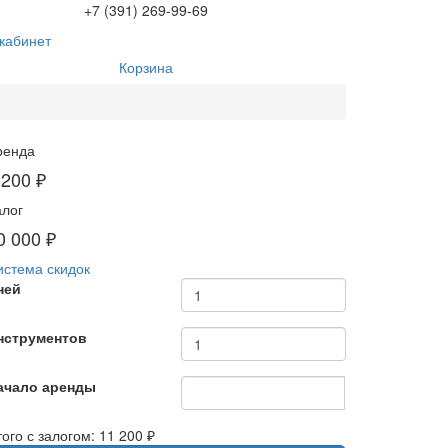
+7 (391) 269-99-69
кабинет
Корзина
ренда
 200 ₽
алог
0 000 ₽
истема скидок
ней
нструментов
ачало аренды
ого с залогом:
11 200 ₽